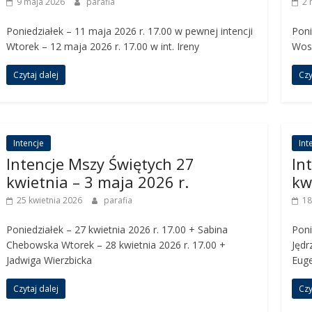
9 maja 2026
parafia
2 
Poniedziałek – 11 maja 2026 r. 17.00 w pewnej intencji
Poni
Wtorek – 12 maja 2026 r. 17.00 w int. Ireny
Wosi
Czytaj dalej
Czy
Intencje
Int
Intencje Mszy Świętych 27
In
kwietnia – 3 maja 2026 r.
kw
25 kwietnia 2026
parafia
18
Poniedziałek – 27 kwietnia 2026 r. 17.00 + Sabina
Poni
Chebowska Wtorek – 28 kwietnia 2026 r. 17.00 +
Jędr
Jadwiga Wierzbicka
Eug
Czytaj dalej
Czy