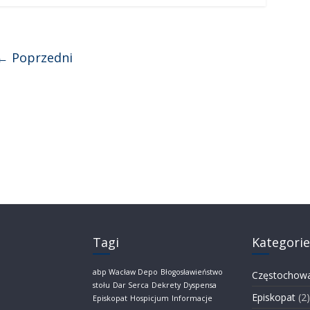
← Poprzedni
Tagi
Kategorie
abp Wacław Depo
Błogosławieństwo
Częstochow
stołu
Dar Serca
Dekrety
Dyspensa
Episkopat
(2)
Episkopat
Hospicjum
Informacje