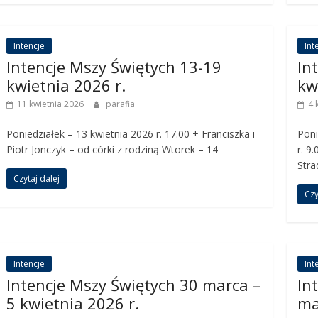
Intencje
Int
Intencje Mszy Świętych 13-19
In
kwietnia 2026 r.
kw
11 kwietnia 2026
parafia
4 
Poniedziałek – 13 kwietnia 2026 r. 17.00 + Franciszka i
Poni
Piotr Jonczyk – od córki z rodziną Wtorek – 14
r. 9
Stra
Czytaj dalej
Czy
Intencje
Int
Intencje Mszy Świętych 30 marca –
In
5 kwietnia 2026 r.
ma