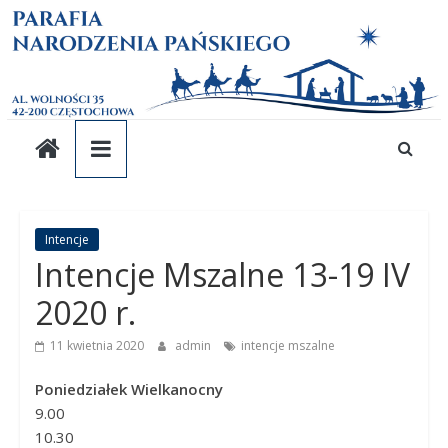
Parafia
Skip
to
content
pw.
Narodzenia
Pańskiego
Parafia
Intencje
Intencje Mszalne 13-19 IV
pw.
Narodzenia
2020 r.
Pańskiego
11 kwietnia 2020
admin
intencje mszalne
Poniedziałek Wielkanocny
9.00
10.30