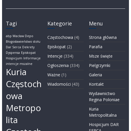
Tagi
Kategorie
Menu
abp Wacław Depo
Częstochowa
(4)
Strona główna
Błogosławieństwo stołu
Episkopat
(2)
Parafia
Dar Serca
Dekrety
Dyspensa
Episkopat
Intencje
(334)
Msze święte
Hospicjum
Informacje
intencje mszalne
Ogłoszenia
(334)
Pielgrzymki
Kuria
Ważne
(1)
Galeria
Częstoch
Wiadomości
(43)
Kontakt
owa
Wydawnictwo
Regina Poloniae
Metropo
Kuria
Metropolitalna
lita
Hospicjum DAR
SERCA