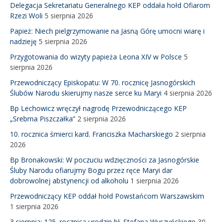
Delegacja Sekretariatu Generalnego KEP oddała hołd Ofiarom
Rzezi Woli
5 sierpnia 2026
Papież: Niech pielgrzymowanie na Jasną Górę umocni wiarę i
nadzieję
5 sierpnia 2026
Przygotowania do wizyty papieża Leona XIV w Polsce
5
sierpnia 2026
Przewodniczący Episkopatu: W 70. rocznicę Jasnogórskich
Ślubów Narodu skierujmy nasze serce ku Maryi
4 sierpnia 2026
Bp Lechowicz wręczył nagrodę Przewodniczącego KEP
„Srebrna Piszczałka”
2 sierpnia 2026
10. rocznica śmierci kard. Franciszka Macharskiego
2 sierpnia
2026
Bp Bronakowski: W poczuciu wdzięczności za Jasnogórskie
Śluby Narodu ofiarujmy Bogu przez ręce Maryi dar
dobrowolnej abstynencji od alkoholu
1 sierpnia 2026
Przewodniczący KEP oddał hołd Powstańcom Warszawskim
1 sierpnia 2026
3 sierpnia: 125. rocznica urodzin bł. Stefana Wyszyńskiego
30