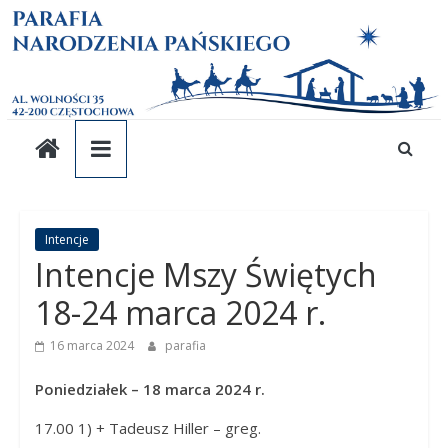
Parafia
Skip
to
content
pw.
Narodzenia
Pańskiego
Parafia
Intencje
Intencje Mszy Świętych
pw.
Narodzenia
18-24 marca 2024 r.
Pańskiego
16 marca 2024
parafia
Poniedziałek – 18 marca 2024 r.
17.00 1) + Tadeusz Hiller – greg.