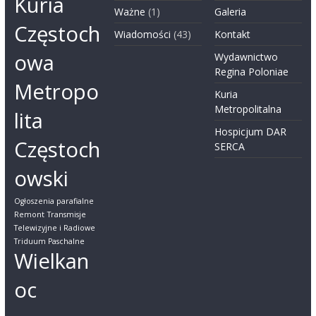
Kuria
Ważne
(1)
Galeria
Częstoch
Wiadomości
(43)
Kontakt
owa
Wydawnictwo
Regina Poloniae
Metropo
Kuria
Metropolitalna
lita
Hospicjum DAR
Częstoch
SERCA
owski
Ogłoszenia parafialne
Remont
Transmisje
Telewizyjne i Radiowe
Triduum Paschalne
Wielkan
oc