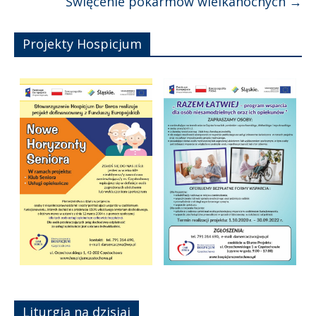
Święcenie pokarmów wielkanocnych
→
Projekty Hospicjum
Liturgia na dzisiaj