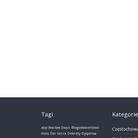
Tagi
Kategorie
abp Wacław Depo
Błogosławieństwo
Częstochow
stołu
Dar Serca
Dekrety
Dyspensa