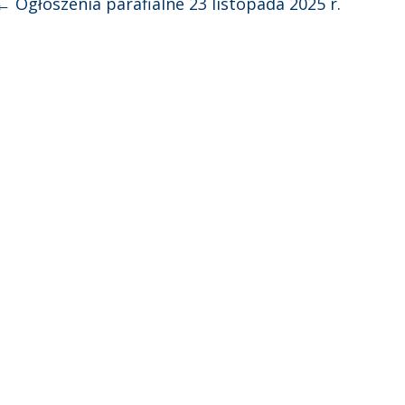
←
Ogłoszenia parafialne 23 listopada 2025 r.