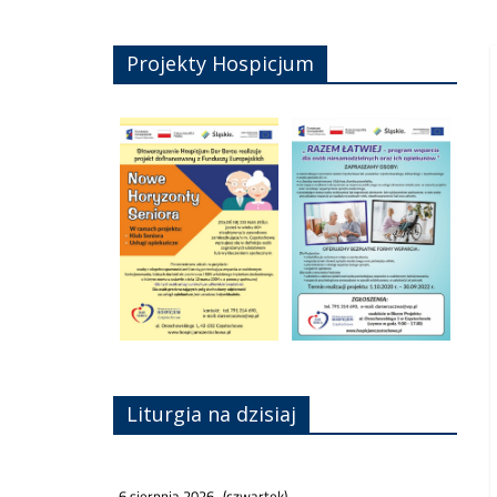
Projekty Hospicjum
Liturgia na dzisiaj