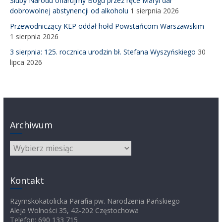
Śluby Narodu ofiarujmy Bogu przez ręce Maryi dar
dobrowolnej abstynencji od alkoholu
1 sierpnia 2026
Przewodniczący KEP oddał hołd Powstańcom Warszawskim
1 sierpnia 2026
3 sierpnia: 125. rocznica urodzin bł. Stefana Wyszyńskiego
30
lipca 2026
Archiwum
Archiwum
Kontakt
Rzymskokatolicka Parafia pw. Narodzenia Pańskiego
Aleja Wolności 35, 42-202 Częstochowa
Telefon: 690 133 715