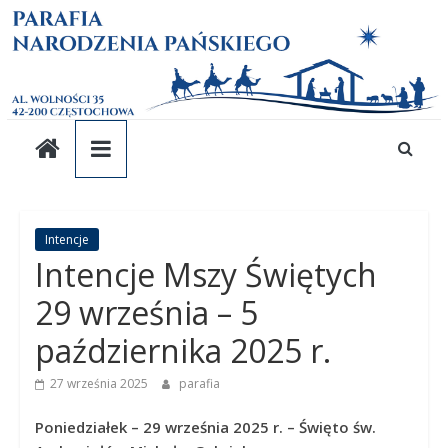
Parafia
Skip
to
content
pw.
Narodzenia
Pańskiego
Parafia
Intencje
Intencje Mszy Świętych
pw.
Narodzenia
29 września – 5
Pańskiego
października 2025 r.
27 września 2025
parafia
Poniedziałek – 29 września 2025 r. – Święto św.