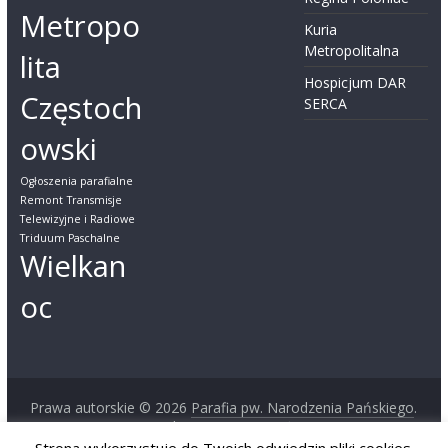
Metropo
Kuria
Metropolitalna
lita
Hospicjum DAR
Częstoch
SERCA
owski
Ogłoszenia parafialne
Remont
Transmisje
Telewizyjne i Radiowe
Triduum Paschalne
Wielkan
oc
Prawa autorskie © 2026
Parafia pw. Narodzenia Pańskiego
.
Wszystkie prawa zastrzeżone.
Szablon:
ColorMag
opracowany przez ThemeGrill. Wspierane