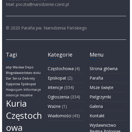
Mail: poczta@narodzenie.czest.pl
© 2020 Parafia pw. Narodzenia Pańskiego
Tagi
Kategorie
Menu
abp Wacław Depo
Częstochowa
(4)
Strona główna
Błogosławieństwo stołu
Episkopat
(2)
Parafia
Dar Serca
Dekrety
Dyspensa
Episkopat
Intencje
(334)
Msze święte
Hospicjum
Informacje
intencje mszalne
Ogłoszenia
(334)
Pielgrzymki
Kuria
Ważne
(1)
Galeria
Częstoch
Wiadomości
(43)
Kontakt
owa
Wydawnictwo
Regina Poloniae