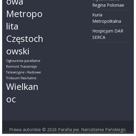
owa
Regina Poloniae
Metropo
Kuria
Metropolitalna
lita
Hospicjum DAR
Częstoch
SERCA
owski
Ogłoszenia parafialne
Remont
Transmisje
Telewizyjne i Radiowe
Triduum Paschalne
Wielkan
oc
Prawa autorskie © 2026
Parafia pw. Narodzenia Pańskiego
.
Wszystkie prawa zastrzeżone.