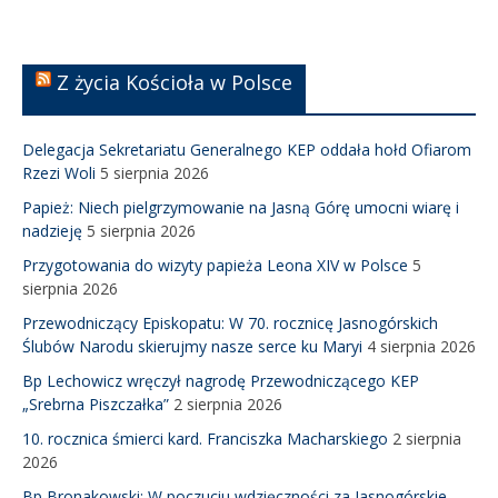
Z życia Kościoła w Polsce
Delegacja Sekretariatu Generalnego KEP oddała hołd Ofiarom
Rzezi Woli
5 sierpnia 2026
Papież: Niech pielgrzymowanie na Jasną Górę umocni wiarę i
nadzieję
5 sierpnia 2026
Przygotowania do wizyty papieża Leona XIV w Polsce
5
sierpnia 2026
Przewodniczący Episkopatu: W 70. rocznicę Jasnogórskich
Ślubów Narodu skierujmy nasze serce ku Maryi
4 sierpnia 2026
Bp Lechowicz wręczył nagrodę Przewodniczącego KEP
„Srebrna Piszczałka”
2 sierpnia 2026
10. rocznica śmierci kard. Franciszka Macharskiego
2 sierpnia
2026
Bp Bronakowski: W poczuciu wdzięczności za Jasnogórskie