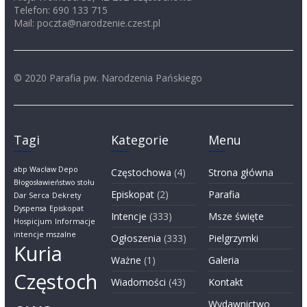
Telefon: 690 133 715
Mail: poczta@narodzenie.czest.pl
© 2020 Parafia pw. Narodzenia Pańskiego
Tagi
Kategorie
Menu
abp Wacław Depo
Częstochowa
(4)
Strona główna
Błogosławieństwo stołu
Episkopat
(2)
Parafia
Dar Serca
Dekrety
Dyspensa
Episkopat
Intencje
(333)
Msze święte
Hospicjum
Informacje
intencje mszalne
Ogłoszenia
(333)
Pielgrzymki
Kuria
Ważne
(1)
Galeria
Częstoch
Wiadomości
(43)
Kontakt
Wydawnictwo