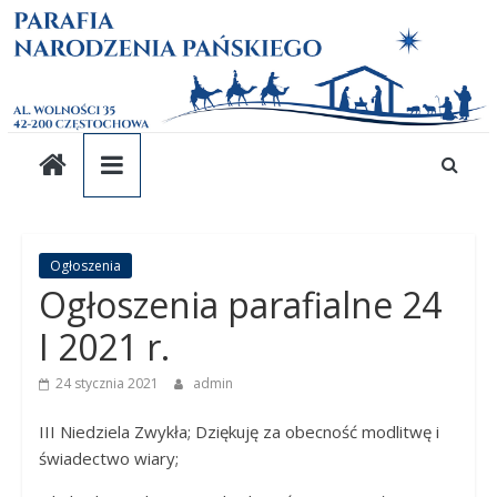
Parafia
Skip
to
content
pw.
Narodzenia
Pańskiego
Parafia
Ogłoszenia
Ogłoszenia parafialne 24
pw.
Narodzenia
I 2021 r.
Pańskiego
24 stycznia 2021
admin
III Niedziela Zwykła; Dziękuję za obecność modlitwę i
świadectwo wiary;