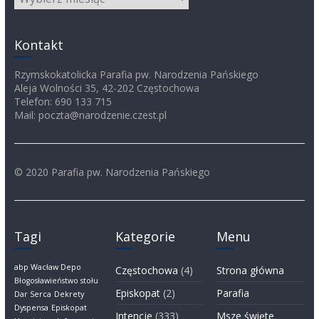
Kontakt
Rzymskokatolicka Parafia pw. Narodzenia Pańskiego
Aleja Wolności 35, 42-202 Częstochowa
Telefon: 690 133 715
Mail: poczta@narodzenie.czest.pl
© 2020 Parafia pw. Narodzenia Pańskiego
Tagi
Kategorie
Menu
abp Wacław Depo
Częstochowa
(4)
Strona główna
Błogosławieństwo stołu
Episkopat
(2)
Parafia
Dar Serca
Dekrety
Dyspensa
Episkopat
Intencje
(333)
Msze święte