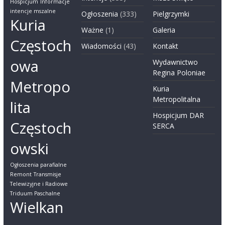
Hospicjum
Informacje
intencje mszalne
Ogłoszenia
(333)
Pielgrzymki
Kuria
Ważne
(1)
Galeria
Częstoch
Wiadomości
(43)
Kontakt
owa
Wydawnictwo
Regina Poloniae
Metropo
Kuria
Metropolitalna
lita
Hospicjum DAR
Częstoch
SERCA
owski
Ogłoszenia parafialne
Remont
Transmisje
Telewizyjne i Radiowe
Triduum Paschalne
Wielkan