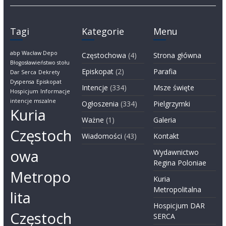
Tagi
Kategorie
Menu
abp Wacław Depo
Częstochowa
(4)
Strona główna
Błogosławieństwo stołu
Episkopat
(2)
Parafia
Dar Serca
Dekrety
Dyspensa
Episkopat
Intencje
(334)
Msze święte
Hospicjum
Informacje
intencje mszalne
Ogłoszenia
(334)
Pielgrzymki
Kuria
Ważne
(1)
Galeria
Częstoch
Wiadomości
(43)
Kontakt
owa
Wydawnictwo
Regina Poloniae
Metropo
Kuria
Metropolitalna
lita
Hospicjum DAR
Częstoch
SERCA