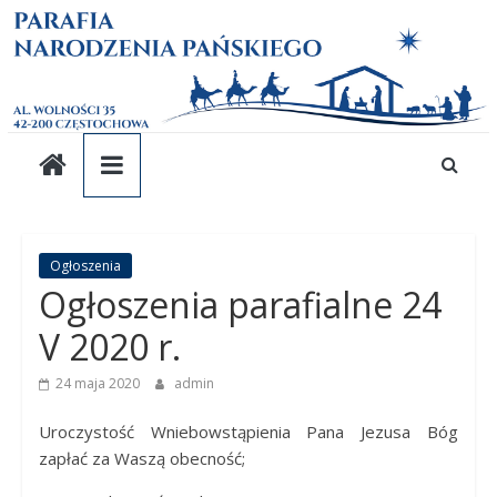
Parafia
Skip
to
content
pw.
Narodzenia
Pańskiego
Parafia
Ogłoszenia
Ogłoszenia parafialne 24
pw.
Narodzenia
V 2020 r.
Pańskiego
24 maja 2020
admin
Uroczystość Wniebowstąpienia Pana Jezusa Bóg
zapłać za Waszą obecność;