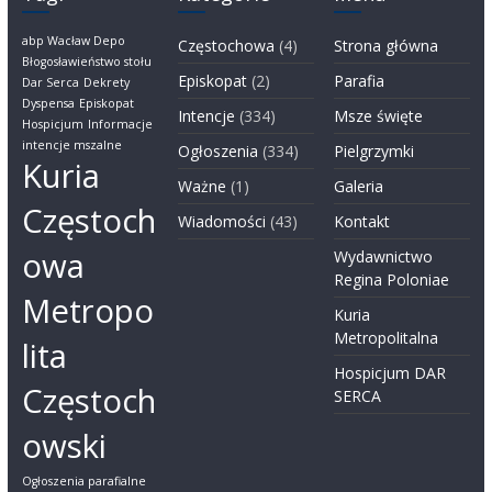
abp Wacław Depo
Częstochowa
(4)
Strona główna
Błogosławieństwo stołu
Episkopat
(2)
Parafia
Dar Serca
Dekrety
Dyspensa
Episkopat
Intencje
(334)
Msze święte
Hospicjum
Informacje
intencje mszalne
Ogłoszenia
(334)
Pielgrzymki
Kuria
Ważne
(1)
Galeria
Częstoch
Wiadomości
(43)
Kontakt
owa
Wydawnictwo
Regina Poloniae
Metropo
Kuria
Metropolitalna
lita
Hospicjum DAR
Częstoch
SERCA
owski
Ogłoszenia parafialne