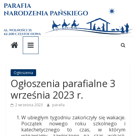
Parafia
Skip
to
content
pw.
Narodzenia
Pańskiego
Parafia
Ogłoszenia
Ogłoszenia parafialne 3
pw.
Narodzenia
września 2023 r.
Pańskiego
2 września 2023
parafia
W ubiegłym tygodniu zakończyły się wakacje.
Początek nowego roku szkolnego i
katechetycznego to czas, w którym
wznawiamy, zawieszone na czas wakacji,